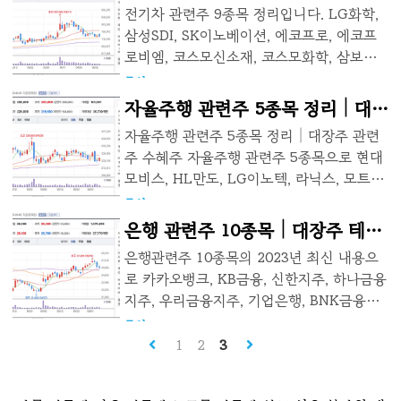
로 지반의 안정화, 건축물 내진 설계 및 부력
대장주 테마주
전기차 관련주 9종목 정리입니다. LG화학,
수 관련주 기업들을 안내해드리도록 하겠습
방지 관련 기술지도와 활동을 통해 필요성을
삼성SDI, SK이노베이션, 에코프로, 에코프
니다. 인선이엔티 (홍수 관련주 대장주) 인
강조하며 사업을 추진했습니다. SEE공법을
로비엠, 코스모신소재, 코스모화학, 삼보모
선이엔티는 홍수로 인해 발생한 건설 폐기물
활용하여 케이슨들고리, 타이케이블, 영구앵
터스, 원익피앤이등이 있습니다. 전기차를
주식
2023. 6. 25.
들을 수집, 운반을 하는 기업입니다. 비상장
커와 같은 제품을 출시하여 사업을 성장시키
누구나 타고다니게 될 미래 산업에 주요 종
자율주행 관련주 5종목 정리│대장
기업으로 파주비앤알, 영흥산업환경을 보유
고, 기업부설 연구소를 설립하여 신제..
목들을 소개해드리도록 하겠습니다. LG화
하고 있으며 폐차 재활용 비즈니스 업체인
주 관련주 수혜주
자율주행 관련주 5종목 정리│대장주 관련
학 기업 소개 시가총액 51조 2,500억원 배
인선모터스 최대주주입니다. 국내에서 폐기
주 수혜주 자율주행 관련주 5종목으로 현대
당수익률 1.38%, 중국에서 LCD와 OLED
물 관련하여 유일한 특허를 보유하고 있습니
모비스, HL만도, LG이노텍, 라닉스, 모트렉
패널 수요증가와 수소 연료전지 분야 주목
다. 현재 새로운 자동차재활용 사업에 진출
스 등이 있습니다. 아래 본문을 통해 확인해
주식
2023. 6. 25.
미국 협력 중으로 화학, 전기전자재료, 배터
한 상태이며, 리튬 폐배터리 재활용 시스템
보시기 바랍니다. 현대모비스 기업소개 시가
은행 관련주 10종목│대장주 테마
리, 생명과학, IT & E 솔루션, 에너지 솔루션
을 구축하였고, 주택 공급이 증가함으로 ..
총액 20조9,784억원, 배당수익률 1.8%, 현
진행, 대전, 울산, 여수, 인천, 미국, 중국, 인
주 수혜주
은행관련주 10종목의 2023년 최신 내용으
대자동차그룹의 핵심 계열사, 자동차 부품
도네시아, 폴란드 공장 보유 기업 실적 2022
로 카카오뱅크, KB금융, 신한지주, 하나금융
제조 및 판매, 자율주행 자동차에 필요한 센
년 매출액 : 51조 8,649억원 2022년 영업이
지주, 우리금융지주, 기업은행, BNK금융지
서, 카메라, 통신 장비, 자율주행 소프트웨어
익 : 2조 9,957억원 전년 동기 대비 매출액 :
주, JB금융지주, DGB금융지주, 제주은행을
주식
2023. 6. 25.
등을 생산 및 2025년까지 자율주행 자동차
21.8%▲ 상승 전년 동..
정리해드리도록 하겠습니다. 카카오뱅크 기
1
2
3
부품 매출액을 10조 원으로 확대할 계획 기
업소개 시가총액 12조 3,244억원, 배당수익
업실적 2022년 매출액은 78조 3,800억 원,
률 0.31%, 사업분야는 예금, 대출, 송금, 결
영업이익은 8조 9,300억 원 기록 HL만도