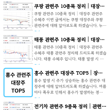
자동차 충전 시스템 등 초전도체 관련주에
쿠팡 관련주 10종목 정리│대장주
다. 향후 성장 가능성과 수익 기대치가 높은
대해 알려드리겠습니다. 초전도체란?전류
투자 대상으로 간주됩니다. 관련 기업들은
관련주 수혜주
쿠팡 관련주 10종목 정리│대장주 관련주
저항이 없거나 전기를 효율적으로 전달하거
넷플릭스와 함께 성장하며 드라마와 영화
수혜주 이번 글에서는 쿠팡 대장주와 쿠팡
나 저장하는 데에 많이 쓰임, 전력 저장하는
제작 콘텐츠를 생산하고 글로벌 시장에서 주
관련주에 대해 알아보도록 하겠습니다. 누구
시스템, 자기로 이미지를 만들어내는데 쓰이
목받고 있습니다. 제이콘텐트리(넷플릭스 대
나 한번쯤 쿠팡으로 배달을 시켜본 적이 있
주식
2023. 8. 10.
고 빠른 전자 기기를 만들 때 사용됩니다. 고
장주) 기업소개 넷플릭스 대장주인 제이콘텐
으시죠? 각개각층 남녀노소 할 것 없이 다양
태풍 관련주 10종목 정리│대장주
려제강(초전도체 관련주)기업소개초전도체
트리는 시가총액 3,404억원으로 1969년 ..
한 연령들이 누구나 사용하는 쿠팡 관련주와
관련주인 고려제강은 한국의 선진 철강 제조
관련주 수혜주
태풍 관련주 10종목 정리│대장주 관련주
쿠팡 대장주를 시가총액 순으로 알아보도록
기업으로 철강 만드는 회사입니다. 1970년
수혜주 태풍 관련주 정리해 드리도록 하겠습
합시다. 다날(쿠팡 대장주) 기업소개 쿠팡 결
에 설립된 이후 지속적인 연구개발과 혁신을
니다. 태풍 수혜주 입니다. 태풍 발생 시 수
제 관련주인 다날은 쿠팡 대장주로 볼 수 있
통해 다양한 산업 분야에서 사용되는 고급
혜를 받아 상승할 확률이 높은 태풍 관련 주
주식
2023. 8. 9.
습니다. 1997년 7월에 설립되어 소프트웨어
철강 제품을 생산하고 있습니다. 철을 사용
식들입니다. 태풍 6호 카눈으로 인해 단기적
홍수 관련주 대장주 TOP5│장마
개발, 수출 및 판매 등을 목적으로 하고 있습
해서 자동차, 배, 에너지, 집짓는 것 등 ..
으로 움직일 수 있는 태풍 관련주 종목들을
니다. 2004년 7월에 코스닥시장에 상장되었
홍수 대장주 테마주 수혜주
홍수 발생 시 주가 상승하는 홍수 관련주 대
소개해드리겠습니다. 하이드로리튬(태풍 관
으며 커머스, 컨텐츠, 게임, 기타 부문으로
장주에 대해 알려드리도록 하겠습니다. 여름
련주) 기업소개 하이드로리튬은 1995년 설
사업을 구성하고 있습니다. 주력 사업은 휴
마다 폭우로 인해서 홍수가 발생하는 경우가
립되었으며 토목자재 부품제조 및 판매, 시
대폰 결제 서비스로, 국내외에서 결제 및 인
있습니다. 매 번 홍수가 발생할 때 홍수 관련
주식
2023. 8. 8.
공, 연구개발을 목적으로 하고 있습니다.
증 사업을 수행하며 온/오프라인 휴대폰 결
주 기업들은 이익을 얻었습니다. 아래 글을
전기차 관련주 9종목 정리│관련주
2008년 코스닥 시장에 상장되었습니다. 주
제와 바코드 결제 등 다양한..
통해 홍수가 발생했을 때 주가 상승하는 홍