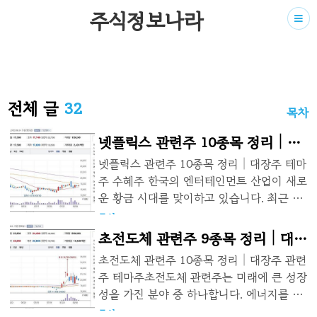
주식정보나라
전체 글
32
목차

넷플릭스 관련주 10종목 정리│대
장주 테마주 수혜주
넷플릭스 관련주 10종목 정리│대장주 테마
주 수혜주 한국의 엔터테인먼트 산업이 새로
운 황금 시대를 맞이하고 있습니다. 최근 발
표된 25억 달러의 투자 계획은 한국 콘텐츠
주식
2023. 8. 15.
의 글로벌 인기와 영향력을 한층 높일 것으
초전도체 관련주 9종목 정리│대장
로 보입니다. 넷플릭스 관련주 대장주를 확
주 관련주 테마주
초전도체 관련주 10종목 정리│대장주 관련
인해보시기 바랍니다. 넷플릭스 대장주란?
주 테마주초전도체 관련주는 미래에 큰 성장
넷플릭스 관련 주식은 영화, 드라마, 콘텐츠
성을 가진 분야 중 하나합니다. 에너지를 저
제작하고 글로벌 OTT 플랫폼과의 협업을
장하는 시스템이나 빠른 전자 기기, 그리고
주식
2023. 8. 11.
통해 성과를 창출하는 기업들을 보고 있습니