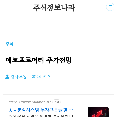
주식정보나라
주식
에코프로머티 주가전망
강사무원
2024. 6. 7.
https://www.plankor.kr/
광고
종목분석시스템 투자그룹플랜 가입
즉시 무료리포트 100%
주식 공부 시작은 완벽한 분석부터! 1