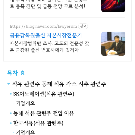
로 종목 진단 및 급등 전망 무료 분석!
https://blog.naver.com/lawyerrim
광고
금융감독원출신 자본시장전문가
자본시장법위반 조사. 고도의 전문성 갖
춘 금감원 출신 변호사에게 맡겨야 합
니다. 금감원,법원장검사장,법사위국회
의원출신70여명전문가협업가능
목차

석유 관련주 동해 석유 가스 시추 관련주
SK이노베이션(석유 관련주)
기업개요
동해 석유 관련주 편입 이유
한국석유(석유 관련주)
기업개요