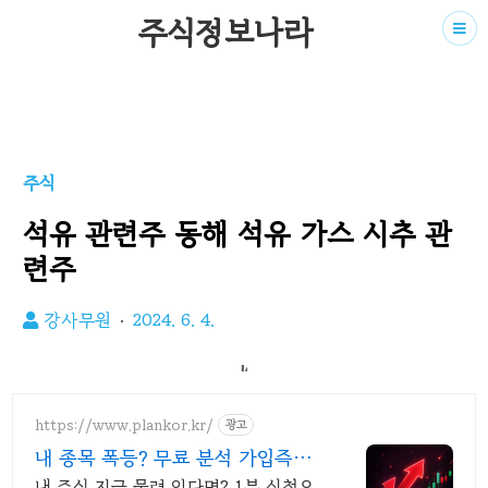
주식정보나라
주식
석유 관련주 동해 석유 가스 시추 관
련주
강사무원
2024. 6. 4.
https://www.plankor.kr/
광고
내 종목 폭등? 무료 분석 가입즉시
무료리포트 100%
내 주식 지금 물려 있다면? 1분 신청으